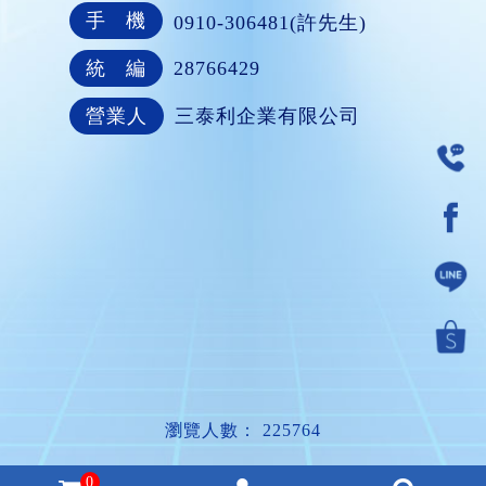
手 機
0910-306481(許先生)
統 編
28766429
營業人
三泰利企業有限公司
瀏覽人數： 225764
0