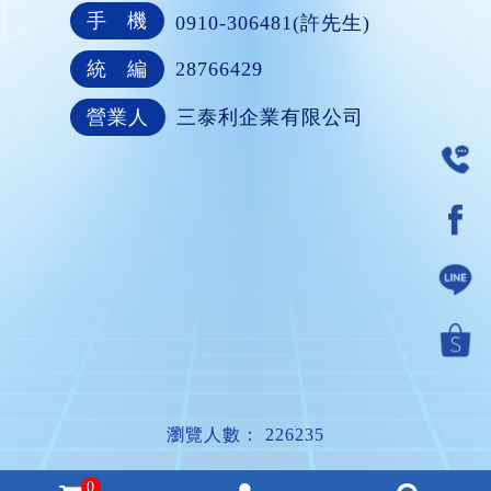
手 機
0910-306481(許先生)
統 編
28766429
營業人
三泰利企業有限公司
瀏覽人數： 226235
0