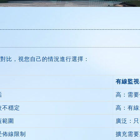
點對比，視您自己的情況進行選擇：
有線監視
活
高：需要
較不穩定
高：有線
蓋範圍
廣泛：只
受佈線限制
擴充需要