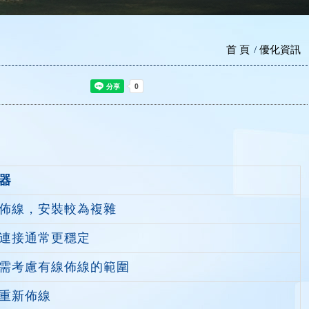
首 頁
優化資訊
器
佈線，安裝較為複雜
連接通常更穩定
需考慮有線佈線的範圍
重新佈線