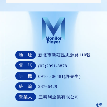
地 址
新北市新莊區思源路110號
電 話
(02)2991-8878
手 機
0910-306481(許先生)
統 編
28766429
營業人
三泰利企業有限公司